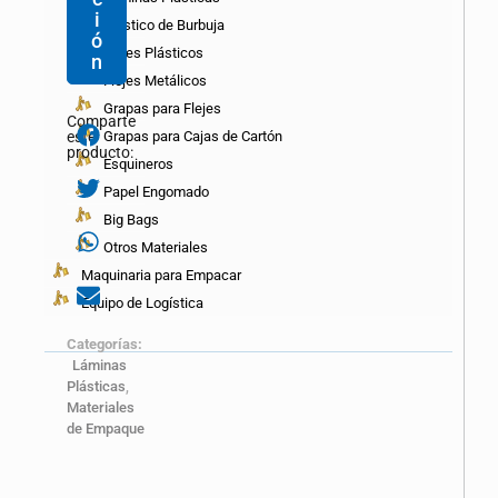
i
Plástico de Burbuja
ó
Flejes Plásticos
n
Flejes Metálicos
Grapas para Flejes
Comparte
Grapas para Cajas de Cartón
este
producto:
Esquineros
Papel Engomado
Big Bags
Otros Materiales
Maquinaria para Empacar
Equipo de Logística
Categorías:
Láminas
Plásticas
,
Materiales
de Empaque