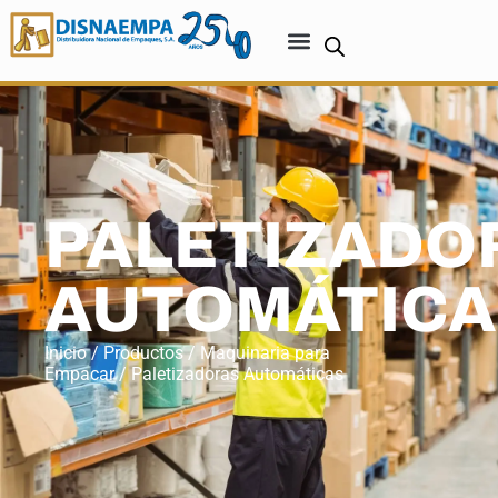
PALETIZADO
AUTOMÁTICA
Inicio
/
Productos
/
Maquinaria para
Empacar
/ Paletizadoras Automáticas