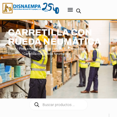
CARRETILLA CON
RUEDA NEUMÁTICA
Inicio
/
Productos
/
Equipo de Logística
/
Carretilla de
Aluminio
/ Carretilla con Rueda Neumática