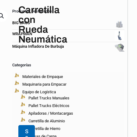
Carretilla
Productos Destacados
con
BIG BAGS
Rueda
WRAPMAN
Neumática
Máquina Infladora De Burbuja
CARACTERÍSTICAS
Categorías
Ampliamente
utilizado
Materiales de Empaque
en
las
Maquinaria para Empacar
tiendas,
Equipo de Logística
casas,
Pallet Trucks Manuales
oficinas,
Pallet Trucks Eléctricos
depósitos,
etc.
Apiladoras / Montacargas
Carretilla de Aluminio
Carretilla de Hierro
S
Mesas de Carga