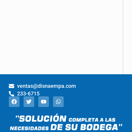
Pallet
Trucks
Galvanizado
ventas@disnaempa.com
233-6715