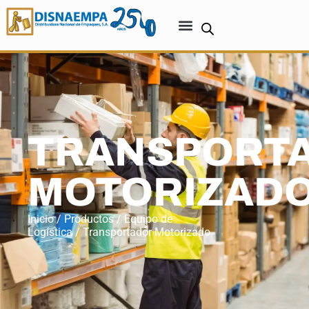
TRANSPORT
MOTORIZAD
Inicio
/
Productos
/
Equipo de
Logística
/ Transportador Motorizado