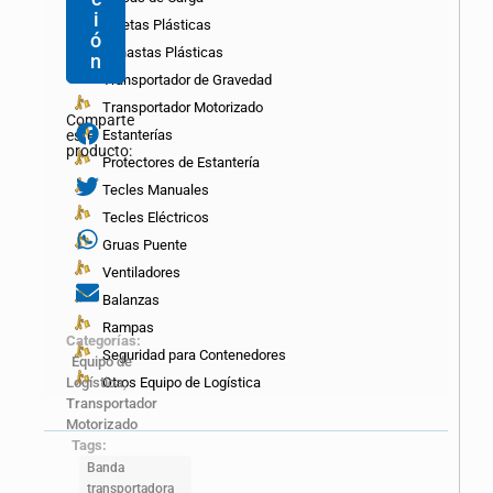
i
Paletas Plásticas
ó
Canastas Plásticas
n
Transportador de Gravedad
Transportador Motorizado
Comparte
Estanterías
este
producto:
Protectores de Estantería
Tecles Manuales
Tecles Eléctricos
Gruas Puente
Ventiladores
Balanzas
Rampas
Categorías:
Seguridad para Contenedores
Equipo de
Otros Equipo de Logística
Logística
,
Transportador
Motorizado
Tags:
Banda
transportadora