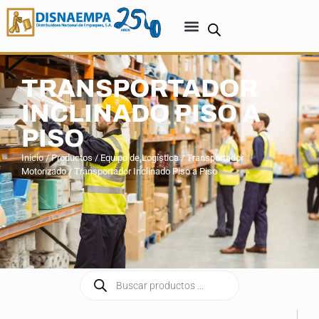
TRANSPORTADOR
INCLINADO PISO A
PISO
Inicio
/
Productos
/
Equipo de Logística
/
Transportador
Motorizado
/ Transportador Inclinado Piso a Piso