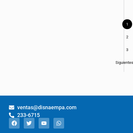
1
2
3
Siguiente
ventas@disnaempa.com
233-6715