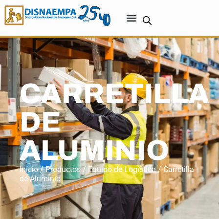
CARRETILLA
DE
ALUMINIO
Inicio
/
Productos
/
Equipo de Logística
/ Carretilla
de Aluminio