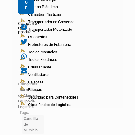
ó
n
Paletas Plásticas
Canastas Plásticas
Transportador de Gravedad
Comparte
este
Transportador Motorizado
producto:
Estanterías
Protectores de Estantería
Tecles Manuales
Tecles Eléctricos
Gruas Puente
Ventiladores
Balanzas
Categorías:
Rampas
Carretilla
de Aluminio
,
Seguridad para Contenedores
Equipo de
Otros Equipo de Logística
Logística
Tags:
Carretilla
de
aluminio