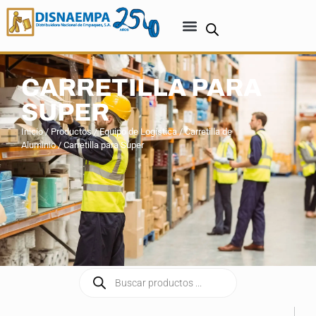
CARRETILLA PARA
SUPER
Inicio
/
Productos
/
Equipo de Logística
/
Carretilla de
Aluminio
/ Carretilla para Super