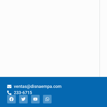
con
Pesa
Pallet
Trucks
Estándar
ventas@disnaempa.com
233-6715