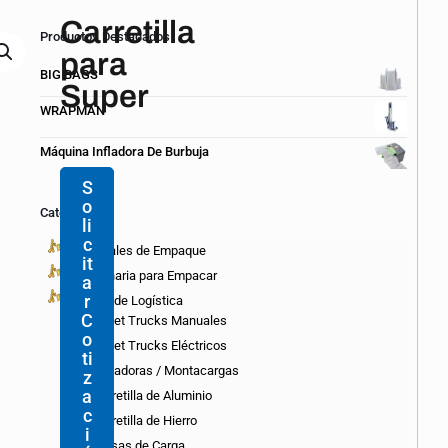
Carretilla
Productos Destacados
para
BIG BAGS
Super
WRAPMAN
Máquina Infladora De Burbuja
S
o
Categorías
li
c
Materiales de Empaque
it
Maquinaria para Empacar
a
r
Equipo de Logística
C
Pallet Trucks Manuales
o
Pallet Trucks Eléctricos
ti
Apiladoras / Montacargas
z
a
Carretilla de Aluminio
c
Carretilla de Hierro
i
Mesas de Carga