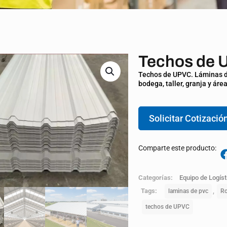
Techos de 
Techos de UPVC. Láminas d
bodega, taller, granja y áre
Solicitar Cotizació
Comparte este producto:
Categorías:
Equipo de Logíst
Tags:
,
laminas de pvc
Ro
techos de UPVC