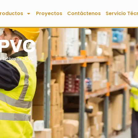
roductos
Proyectos
Contáctenos
Servicio Téc
UPVC
/ Techos de UPVC