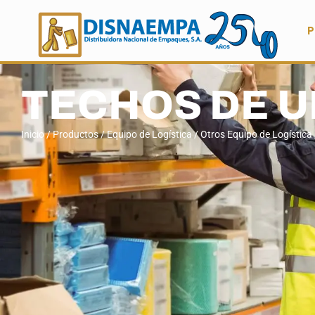
P
TECHOS DE 
Inicio
/
Productos
/
Equipo de Logística
/
Otros Equipo de Logística