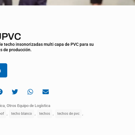
UPVC
e techo insonorizadas multi capa de PVC para su
as de producción.
n
ica
,
Otros Equipo de Logística
,
,
,
,
of
techo blanco
techos
techos de pvc