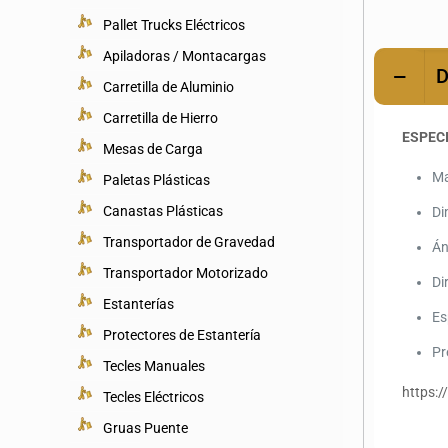
Pallet Trucks Eléctricos
Apiladoras / Montacargas
D
Carretilla de Aluminio
Carretilla de Hierro
ESPEC
Mesas de Carga
Ma
Paletas Plásticas
Canastas Plásticas
Di
Transportador de Gravedad
Án
Transportador Motorizado
Di
Estanterías
Es
Protectores de Estantería
Pr
Tecles Manuales
https:
Tecles Eléctricos
Gruas Puente