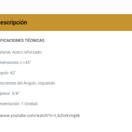
escripción
IFICACIONES TÉCNICAS
terial: Acero reforzado
mensiones: L=45″
gulo: 42″
recciones del Ángulo: Izquierdo
pesor: 3/8″
esentación: 1 Unidad
//www.youtube.com/watch?v=t_bZmXvng6k