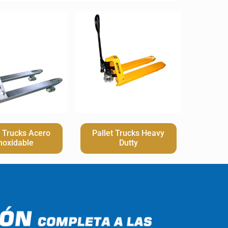
t Trucks Acero
Pallet Trucks Heavy
noxidable
Dutty