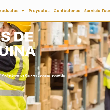
roductos
Proyectos
Contáctenos
Servicio Téc
S DE
UINA
/ Protectores de Rack en Esquina Izquierda