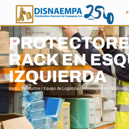
P
PROTECTORE
RACK EN ESQ
IZQUIERDA
Inicio
/
Productos
/
Equipo de Logística
/
Protectores de Estantería