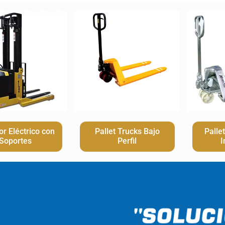
or Eléctrico con
Pallet Trucks Bajo
Palle
Soportes
Perfil
I