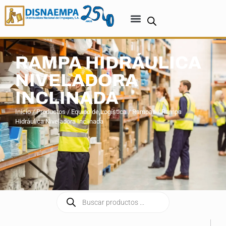
RAMPA HIDRÁULICA
NIVELADORA
INCLINADA
Inicio
/
Productos
/
Equipo de Logística
/
Rampas
/ Rampa
Hidráulica Niveladora Inclinada