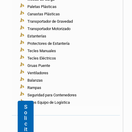
manejo.
Paletas Plásticas
Van
de
Canastas Plásticas
la
Transportador de Gravedad
bodega
Transportador Motorizado
al
Camión.
Estanterías
Posee
Protectores de Estantería
gran
durabilidad
Tecles Manuales
ya
Tecles Eléctricos
que
Gruas Puente
tiene
refuerzos
Ventiladores
forjados
Balanzas
de
acero.
Rampas
Seguridad para Contenedores
Otros Equipo de Logística
S
o
li
c
it