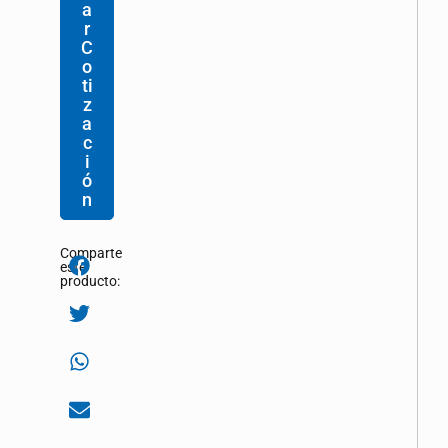
a
r
C
o
ti
z
a
c
i
ó
n
Comparte
este
producto: