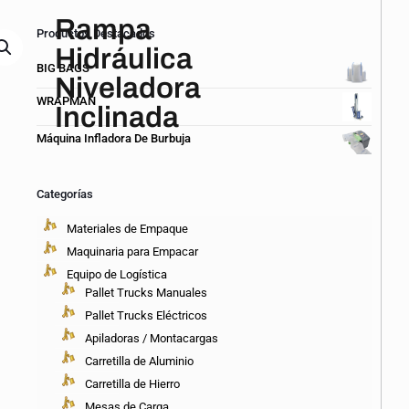
Rampa
Productos Destacados
Hidráulica
BIG BAGS
Niveladora
WRAPMAN
Inclinada
Máquina Infladora De Burbuja
CARACTERÍSTICAS
Es
la
Categorías
solución
para
Materiales de Empaque
el
Maquinaria para Empacar
área
de
Equipo de Logística
descargas
Pallet Trucks Manuales
ya
Pallet Trucks Eléctricos
que
es
Apiladoras / Montacargas
de
Carretilla de Aluminio
fácil
Carretilla de Hierro
instalación
y
Mesas de Carga