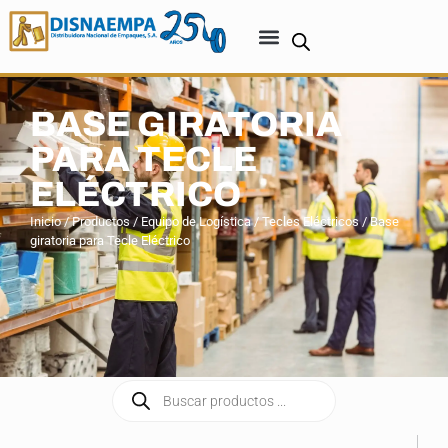
BASE GIRATORIA
PARA TECLE
ELÉCTRICO
Inicio
/
Productos
/
Equipo de Logística
/
Tecles Eléctricos
/ Base
giratoria para Tecle Eléctrico