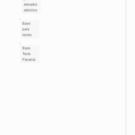
elevador
eléctrico
,
Base
para
tecles
,
Base
Tecle
Panamá
Descripción
ESPECIFICACIONES
TÉCNICAS
Capacidad: 600
Kg
/
1,320