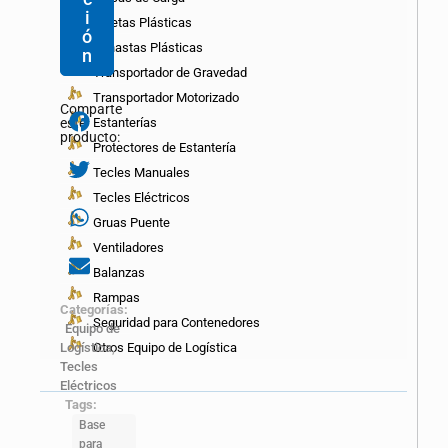
i
Paletas Plásticas
ó
Canastas Plásticas
n
Transportador de Gravedad
Transportador Motorizado
Comparte
Estanterías
este
producto:
Protectores de Estantería
Tecles Manuales
Tecles Eléctricos
Gruas Puente
Ventiladores
Balanzas
Rampas
Categorías:
Seguridad para Contenedores
Equipo de
Otros Equipo de Logística
Logística
,
Tecles
Eléctricos
Tags:
Base
para